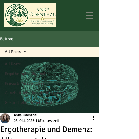
Beitrag
All Posts
All Posts
Ergotherapie allgemein
Praxis & Persönliches
Ganzheitliche Regulation (GESR)
Gesund leben & Selbsthilfe
Anke Odenthal
28. Okt. 2025
1 Min. Lesezeit
Ergotherapie und Demenz: