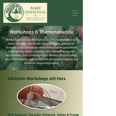
Workshops & Themenabende
Willkommen bei den Workshops und Themenabenden von
Anke Odenthal. Hier finden Sie praxisnahe, interaktive
Sessions zu verschiedenen Bereichen rund um persönliche
Entwicklung, Kommunikation, Stressbewältigung und
Gesundheits- bzw. Lebensbalance. Wählen Sie ein Format,
das zu Ihnen passt, und tauchen Sie ein in neue Impulse und
konkrete Umsetzungsideen.
Edelstein-Workshops mit Herz
Dein kreativer Tag voller Schmuck, Steine & Freude