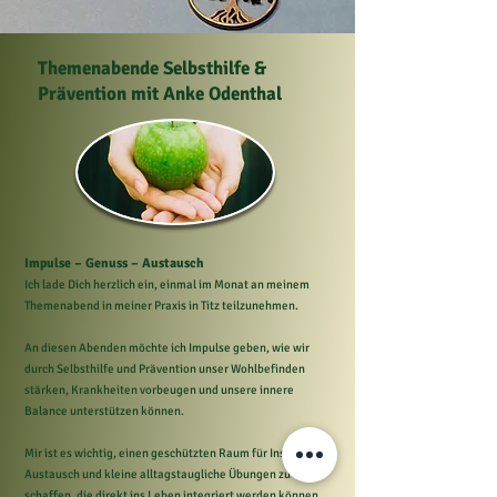
Themenabende Selbsthilfe &
Prävention mit Anke Odenthal
Impulse – Genuss – Austausch
Ich lade Dich herzlich ein, einmal im Monat an meinem
Themenabend in meiner Praxis in Titz teilzunehmen.
An diesen Abenden möchte ich Impulse geben, wie wir
durch Selbsthilfe und Prävention unser Wohlbefinden
stärken, Krankheiten vorbeugen und unsere innere
Balance unterstützen können.
Mir ist es wichtig, einen geschützten Raum für Inspiration,
Austausch und kleine alltagstaugliche Übungen zu
schaffen, die direkt ins Leben integriert werden können.