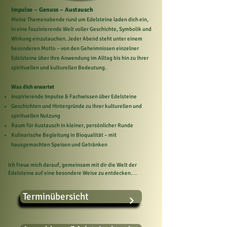
Impulse – Genuss – Austausch
Meine Themenabende rund um Edelsteine laden dich ein,
in eine faszinierende Welt voller Geschichte, Symbolik und
Wirkung einzutauchen. Jeder Abend steht unter einem
besonderen Motto – von den Geheimnissen einzelner
Edelsteine über ihre Anwendung im Alltag bis hin zu ihrer
spirituellen und kulturellen Bedeutung.
Was dich erwartet
Inspirierende Impulse & Fachwissen über Edelsteine
Geschichten und Hintergründe zu ihrer kulturellen und
spirituellen Nutzung
Raum für Austausch in kleiner, persönlicher Runde
Kulinarische Begleitung in Bioqualität – mit
hausgemachten Speisen und Getränken
Ich freue mich darauf, gemeinsam mit dir die Welt der 
Edelsteine auf eine besondere Weise zu entdecken.

Ablauf eines Abends

Terminübersicht
• Ankommen ab 17:30 Uhr – Tee genießen, Atmosphäre 
spüren

• Vortrag & Impulse (ca. 18:00 – 19:30 Uhr)

• Geselliger Ausklang bei vegetarischem Essen und offenen 