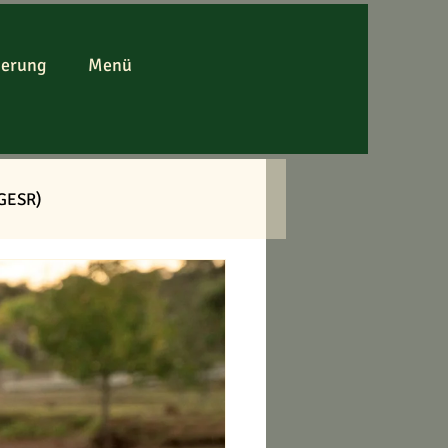
derung
Menü
(GESR)