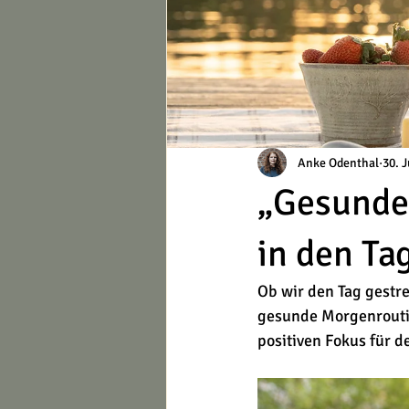
Anke Odenthal
30. 
„Gesunde
in den Ta
Ob wir den Tag gestr
gesunde Morgenroutin
positiven Fokus für d