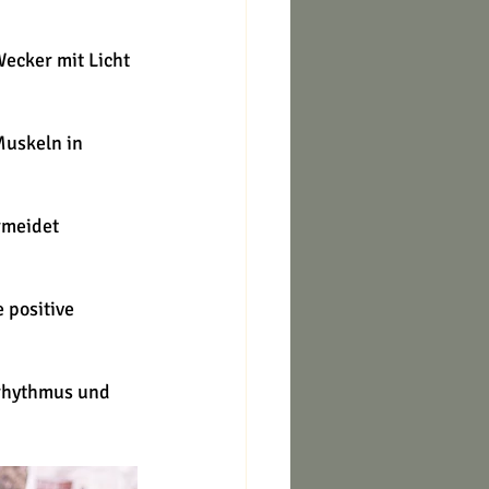
Wecker mit Licht 
Muskeln in 
rmeidet 
 positive 
orhythmus und 