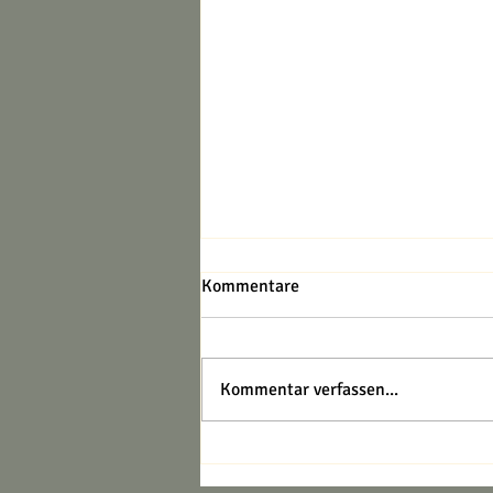
Kommentare
Kommentar verfassen...
„Ergotherapie bei Arthrose der
Hände – mehr Beweglichkeit