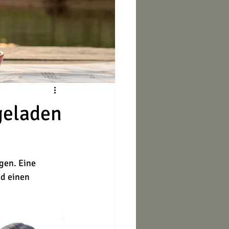
geladen
gen. Eine 
d einen 