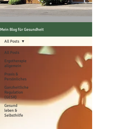
Mein Blog für Gesundheit
All Posts
All Posts
Ergotherapie
allgemein
Praxis &
Persönliches
Ganzheitliche
Regulation
(GESR)
Gesund
leben &
Selbsthilfe