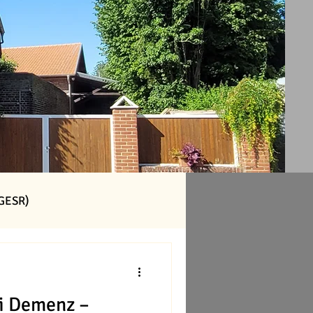
(GESR)
i Demenz –