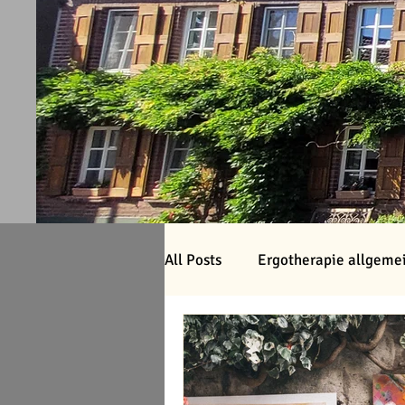
All Posts
Ergotherapie allgeme
Gesund leben & Selbsthilfe