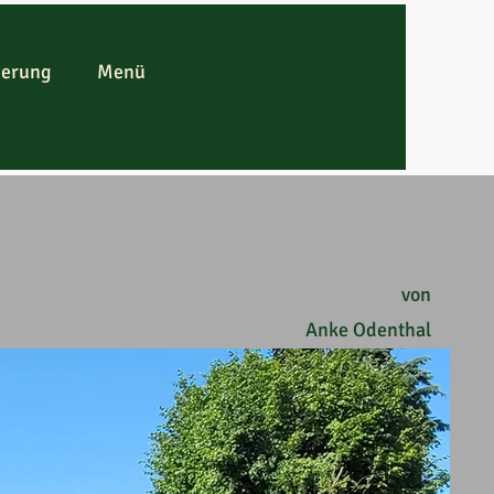
derung
Menü
von
Anke Odenthal