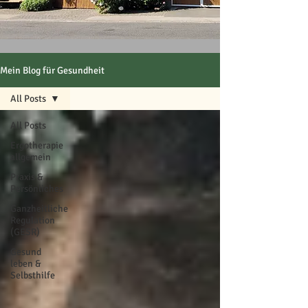
Mein Blog für Gesundheit
All Posts
All Posts
Ergotherapie
allgemein
Praxis &
Persönliches
Ganzheitliche
Regulation
(GESR)
Gesund
leben &
Selbsthilfe