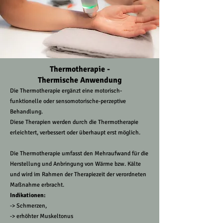
Thermotherapie -
Thermische Anwendung
Die Thermotherapie ergänzt eine motorisch-
funktionelle oder sensomotorische-perzeptive
Behandlung.
Diese Therapien werden durch die Thermotherapie
erleichtert, verbessert oder überhaupt erst möglich.
Die Thermotherapie umfasst den Mehraufwand für die
Herstellung und Anbringung von Wärme bzw. Kälte
und wird im Rahmen der Therapiezeit der verordneten
Maßnahme erbracht.
Indikationen:
-> Schmerzen,
-> erhöhter Muskeltonus