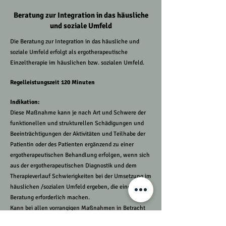
Beratung zur Integration in das häusliche
und soziale Umfeld
Die Beratung zur Integration in das häusliche und
soziale Umfeld erfolgt als ergotherapeutische
Einzeltherapie im häuslichen bzw. sozialen Umfeld.
Regelleistungszeit 120 Minuten
Indikation:
Diese Maßnahme kann je nach Art und Schwere der
funktionellen und strukturellen Schädigungen und
Beeinträchtigungen der Aktivitäten und Teilhabe der
Patientin oder des Patienten ergänzend zu einer
ergotherapeutischen Behandlung erfolgen, wenn sich
aus der ergotherapeutischen Diagnostik und dem
Therapieverlauf Schwierigkeiten bei der Umsetzung im
häuslichen /sozialen Umfeld ergeben, die eine
Beratung erforderlich machen.
Kann bei allen vorrangigen Maßnahmen in Betracht
kommen.