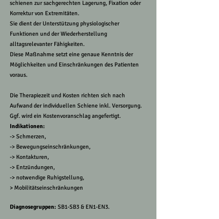
schienen zur sachgerechten Lagerung, Fixation oder
Korrektur von Extremitäten.
Sie dient der Unterstützung physiologischer
Funktionen und der Wiederherstellung
alltagsrelevanter Fähigkeiten.
Diese Maßnahme setzt eine genaue Kenntnis der
Möglichkeiten und Einschränkungen des Patienten
voraus.
Die Therapiezeit und Kosten richten sich nach
Aufwand der individuellen Schiene inkl. Versorgung.
Ggf. wird ein Kostenvoranschlag angefertigt.
Indikationen:
-> Schmerzen,
-> Bewegungseinschränkungen,
-> Kontakturen,
-> Entzündungen,
-> notwendige Ruhigstellung,
> Mobilitätseinschränkungen
Diagnosegruppen:
SB1-SB3 & EN1-EN3.​