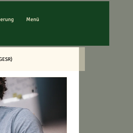
derung
Menü
(GESR)