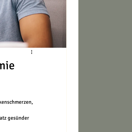
mie
ckenschmerzen, 
atz gesünder 